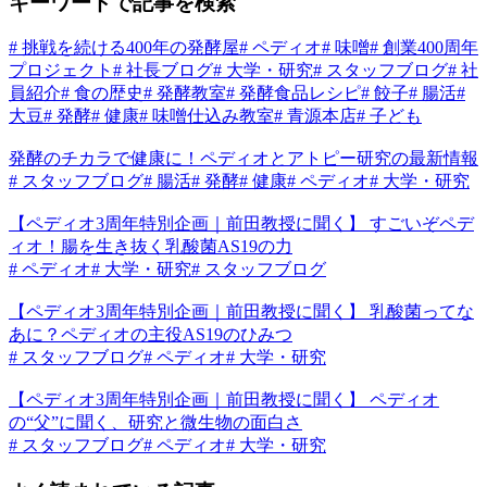
キーワードで記事を検索
# 挑戦を続ける400年の発酵屋
# ペディオ
# 味噌
# 創業400周年
プロジェクト
# 社長ブログ
# 大学・研究
# スタッフブログ
# 社
員紹介
# 食の歴史
# 発酵教室
# 発酵食品レシピ
# 餃子
# 腸活
#
大豆
# 発酵
# 健康
# 味噌仕込み教室
# 青源本店
# 子ども
発酵のチカラで健康に！ペディオとアトピー研究の最新情報
# スタッフブログ
# 腸活
# 発酵
# 健康
# ペディオ
# 大学・研究
【ペディオ3周年特別企画｜前田教授に聞く】 すごいぞペデ
ィオ！腸を生き抜く乳酸菌AS19の力
# ペディオ
# 大学・研究
# スタッフブログ
【ペディオ3周年特別企画｜前田教授に聞く】 乳酸菌ってな
あに？ペディオの主役AS19のひみつ
# スタッフブログ
# ペディオ
# 大学・研究
【ペディオ3周年特別企画｜前田教授に聞く】 ペディオ
の“父”に聞く、研究と微生物の面白さ
# スタッフブログ
# ペディオ
# 大学・研究