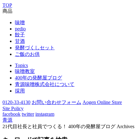
TOP
商品
味噌
pedio
餃子
甘酒
発酵づくしセット
ご飯のお供
Topics
味噌教室
400年の発酵屋ブログ
青源味噌株式会社について
採用
0120-33-4130
お問い合わせフォーム
Aogen Online Store
Site Policy
facebook
twitter
instagram
青源
21代目社長と社員でつくる！ 400年の発酵屋ブログ Archives