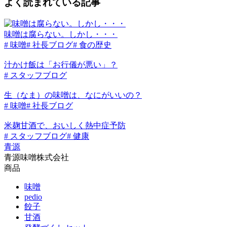
よく読まれている記事
味噌は腐らない。しかし・・・
# 味噌
# 社長ブログ
# 食の歴史
汁かけ飯は「お行儀が悪い」？
# スタッフブログ
生（なま）の味噌は、なにがいいの？
# 味噌
# 社長ブログ
米麹甘酒で、おいしく熱中症予防
# スタッフブログ
# 健康
青源
青源味噌株式会社
商品
味噌
pedio
餃子
甘酒