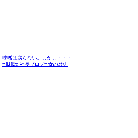
味噌は腐らない。しかし・・・
# 味噌
# 社長ブログ
# 食の歴史