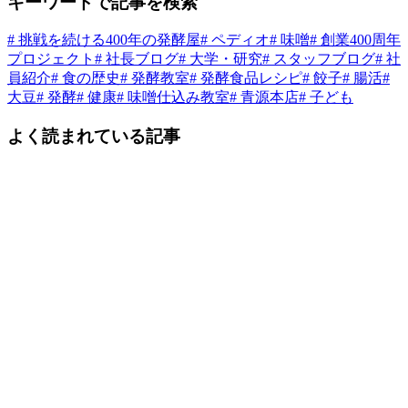
キーワードで記事を検索
# 挑戦を続ける400年の発酵屋
# ペディオ
# 味噌
# 創業400周年
プロジェクト
# 社長ブログ
# 大学・研究
# スタッフブログ
# 社
員紹介
# 食の歴史
# 発酵教室
# 発酵食品レシピ
# 餃子
# 腸活
#
大豆
# 発酵
# 健康
# 味噌仕込み教室
# 青源本店
# 子ども
よく読まれている記事