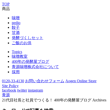
TOP
商品
味噌
pedio
餃子
甘酒
発酵づくしセット
ご飯のお供
Topics
味噌教室
400年の発酵屋ブログ
青源味噌株式会社について
採用
0120-33-4130
お問い合わせフォーム
Aogen Online Store
Site Policy
facebook
twitter
instagram
青源
21代目社長と社員でつくる！ 400年の発酵屋ブログ Archives