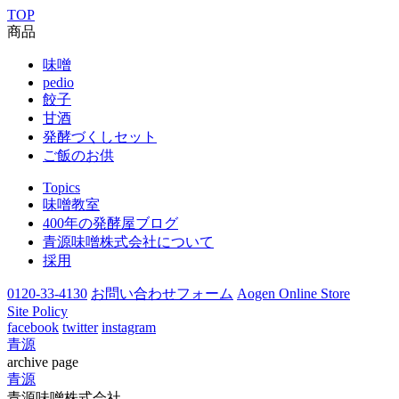
TOP
商品
味噌
pedio
餃子
甘酒
発酵づくしセット
ご飯のお供
Topics
味噌教室
400年の発酵屋ブログ
青源味噌株式会社について
採用
0120-33-4130
お問い合わせフォーム
Aogen Online Store
Site Policy
facebook
twitter
instagram
青源
archive page
青源
青源味噌株式会社