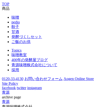
TOP
商品
味噌
pedio
餃子
甘酒
発酵づくしセット
ご飯のお供
Topics
味噌教室
400年の発酵屋ブログ
青源味噌株式会社について
採用
0120-33-4130
お問い合わせフォーム
Aogen Online Store
Site Policy
facebook
twitter
instagram
青源
archive page
青源
青源味噌株式会社