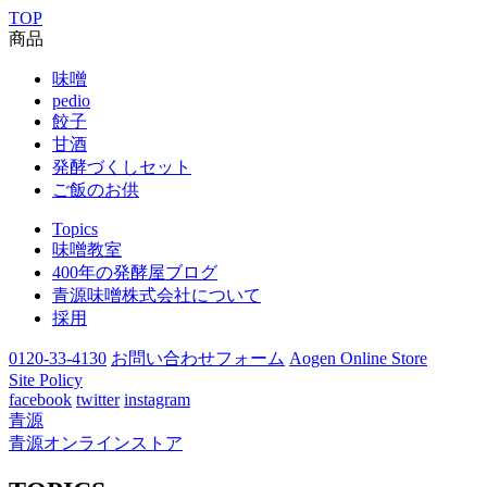
TOP
商品
味噌
pedio
餃子
甘酒
発酵づくしセット
ご飯のお供
Topics
味噌教室
400年の発酵屋ブログ
青源味噌株式会社について
採用
0120-33-4130
お問い合わせフォーム
Aogen Online Store
Site Policy
facebook
twitter
instagram
青源
青源オンラインストア