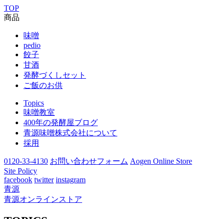
TOP
商品
味噌
pedio
餃子
甘酒
発酵づくしセット
ご飯のお供
Topics
味噌教室
400年の発酵屋ブログ
青源味噌株式会社について
採用
0120-33-4130
お問い合わせフォーム
Aogen Online Store
Site Policy
facebook
twitter
instagram
青源
青源オンラインストア