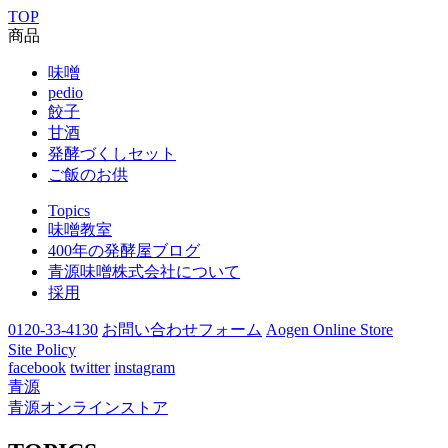
TOP
商品
味噌
pedio
餃子
甘酒
発酵づくしセット
ご飯のお供
Topics
味噌教室
400年の発酵屋ブログ
青源味噌株式会社について
採用
0120-33-4130
お問い合わせフォーム
Aogen Online Store
Site Policy
facebook
twitter
instagram
青源
青源オンラインストア