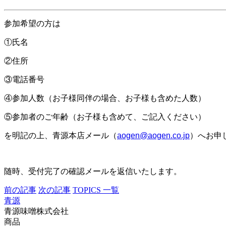
参加希望の方は
①氏名
②住所
③電話番号
④参加人数（お子様同伴の場合、お子様も含めた人数）
⑤参加者のご年齢（お子様も含めて、ご記入ください）
を明記の上、青源本店メール（
aogen@aogen.co.jp
）へお申
随時、受付完了の確認メールを返信いたします。
前の記事
次の記事
TOPICS 一覧
青源
青源味噌株式会社
商品