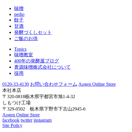
味噌
pedio
餃子
甘酒
発酵づくしセット
ご飯のお供
Topics
味噌教室
400年の発酵屋ブログ
青源味噌株式会社について
採用
0120-33-4130
お問い合わせフォーム
Aogen Online Store
本社本店
〒320-0818栃木県宇都宮市旭1-4-32
しもつけ工場
〒329-0502 栃木県下野市下古山2945-6
Aogen Online Store
facebook
twitter
instagram
Site Policy