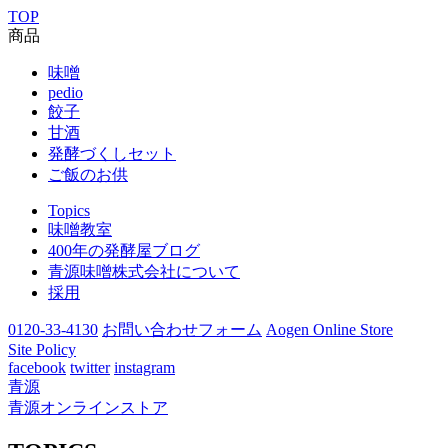
TOP
商品
味噌
pedio
餃子
甘酒
発酵づくしセット
ご飯のお供
Topics
味噌教室
400年の発酵屋ブログ
青源味噌株式会社について
採用
0120-33-4130
お問い合わせフォーム
Aogen Online Store
Site Policy
facebook
twitter
instagram
青源
青源オンラインストア