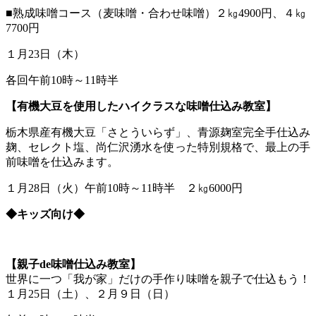
■熟成味噌コース（麦味噌・合わせ味噌）２㎏4900円、４㎏
7700円
１月23日（木）
各回午前10時～11時半
【有機大豆を使用したハイクラスな味噌仕込み教室】
栃木県産有機大豆「さとういらず」、青源麹室完全手仕込み
麹、セレクト塩、尚仁沢湧水を使った特別規格で、最上の手
前味噌を仕込みます。
１月28日（火）午前10時～11時半 ２㎏6000円
◆キッズ向け◆
【親子de味噌仕込み教室】
世界に一つ「我が家」だけの手作り味噌を親子で仕込もう！
１月25日（土）、２月９日（日）