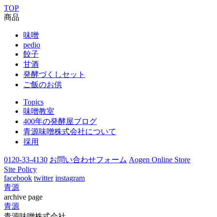
TOP
商品
味噌
pedio
餃子
甘酒
発酵づくしセット
ご飯のお供
Topics
味噌教室
400年の発酵屋ブログ
青源味噌株式会社について
採用
0120-33-4130
お問い合わせフォーム
Aogen Online Store
Site Policy
facebook
twitter
instagram
青源
archive page
青源
青源味噌株式会社