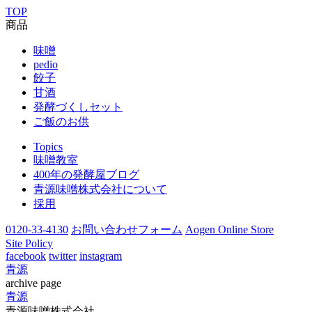
TOP
商品
味噌
pedio
餃子
甘酒
発酵づくしセット
ご飯のお供
Topics
味噌教室
400年の発酵屋ブログ
青源味噌株式会社について
採用
0120-33-4130
お問い合わせフォーム
Aogen Online Store
Site Policy
facebook
twitter
instagram
青源
archive page
青源
青源味噌株式会社