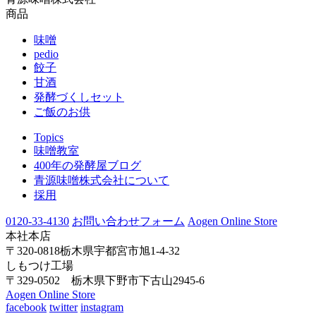
商品
味噌
pedio
餃子
甘酒
発酵づくしセット
ご飯のお供
Topics
味噌教室
400年の発酵屋ブログ
青源味噌株式会社について
採用
0120-33-4130
お問い合わせフォーム
Aogen Online Store
本社本店
〒320-0818栃木県宇都宮市旭1-4-32
しもつけ工場
〒329-0502 栃木県下野市下古山2945-6
Aogen Online Store
facebook
twitter
instagram