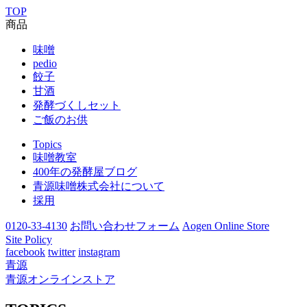
TOP
商品
味噌
pedio
餃子
甘酒
発酵づくしセット
ご飯のお供
Topics
味噌教室
400年の発酵屋ブログ
青源味噌株式会社について
採用
0120-33-4130
お問い合わせフォーム
Aogen Online Store
Site Policy
facebook
twitter
instagram
青源
青源オンラインストア