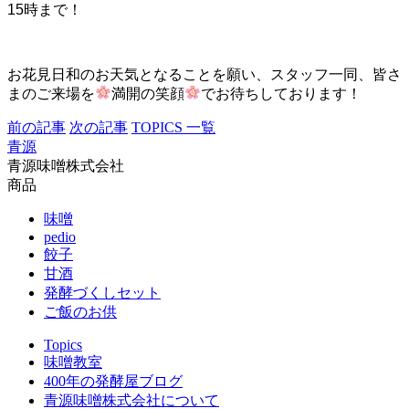
15時まで！
お花見日和のお天気となることを願い、スタッフ一同、皆さ
まのご来場を
満開の笑顔
でお待ちしております！
前の記事
次の記事
TOPICS 一覧
青源
青源味噌株式会社
商品
味噌
pedio
餃子
甘酒
発酵づくしセット
ご飯のお供
Topics
味噌教室
400年の発酵屋ブログ
青源味噌株式会社について