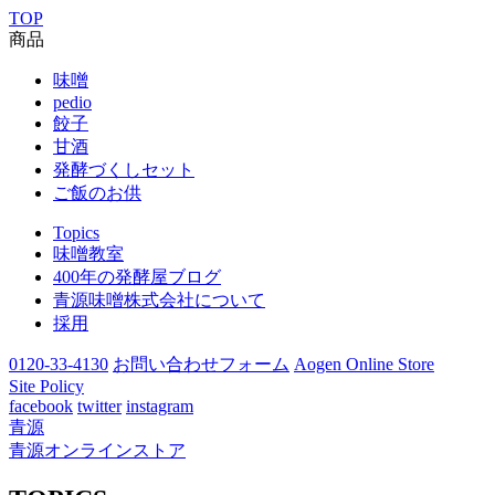
TOP
商品
味噌
pedio
餃子
甘酒
発酵づくしセット
ご飯のお供
Topics
味噌教室
400年の発酵屋ブログ
青源味噌株式会社について
採用
0120-33-4130
お問い合わせフォーム
Aogen Online Store
Site Policy
facebook
twitter
instagram
青源
青源オンラインストア