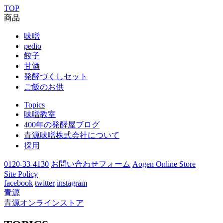
TOP
商品
味噌
pedio
餃子
甘酒
発酵づくしセット
ご飯のお供
Topics
味噌教室
400年の発酵屋ブログ
青源味噌株式会社について
採用
0120-33-4130
お問い合わせフォーム
Aogen Online Store
Site Policy
facebook
twitter
instagram
青源
青源オンラインストア