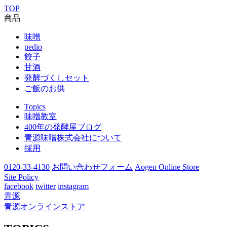
TOP
商品
味噌
pedio
餃子
甘酒
発酵づくしセット
ご飯のお供
Topics
味噌教室
400年の発酵屋ブログ
青源味噌株式会社について
採用
0120-33-4130
お問い合わせフォーム
Aogen Online Store
Site Policy
facebook
twitter
instagram
青源
青源オンラインストア