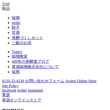
TOP
商品
味噌
pedio
餃子
甘酒
発酵づくしセット
ご飯のお供
Topics
味噌教室
400年の発酵屋ブログ
青源味噌株式会社について
採用
0120-33-4130
お問い合わせフォーム
Aogen Online Store
Site Policy
facebook
twitter
instagram
青源
青源オンラインストア