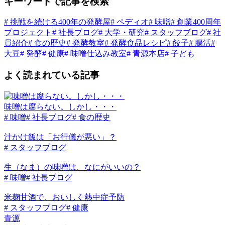
キーワードで記事を検索
# 挑戦を続ける400年の発酵屋
# ペディオ
# 味噌
# 創業400周年
プロジェクト
# 社長ブログ
# 大学・研究
# スタッフブログ
# 社
員紹介
# 食の歴史
# 発酵教室
# 発酵食品レシピ
# 餃子
# 腸活
#
大豆
# 発酵
# 健康
# 味噌仕込み教室
# 青源本店
# 子ども
よく読まれている記事
味噌は腐らない。しかし・・・
# 味噌
# 社長ブログ
# 食の歴史
汁かけ飯は「お行儀が悪い」？
# スタッフブログ
生（なま）の味噌は、なにがいいの？
# 味噌
# 社長ブログ
米麹甘酒で、おいしく熱中症予防
# スタッフブログ
# 健康
青源