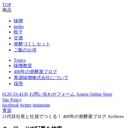
TOP
商品
味噌
pedio
餃子
甘酒
発酵づくしセット
ご飯のお供
Topics
味噌教室
400年の発酵屋ブログ
青源味噌株式会社について
採用
0120-33-4130
お問い合わせフォーム
Aogen Online Store
Site Policy
facebook
twitter
instagram
青源
21代目社長と社員でつくる！ 400年の発酵屋ブログ Archives