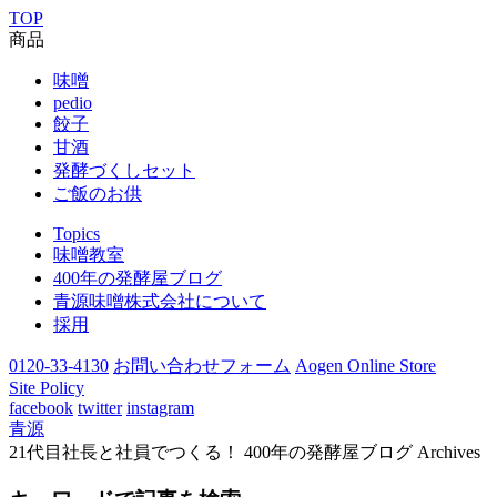
TOP
商品
味噌
pedio
餃子
甘酒
発酵づくしセット
ご飯のお供
Topics
味噌教室
400年の発酵屋ブログ
青源味噌株式会社について
採用
0120-33-4130
お問い合わせフォーム
Aogen Online Store
Site Policy
facebook
twitter
instagram
青源
21代目社長と社員でつくる！ 400年の発酵屋ブログ Archives