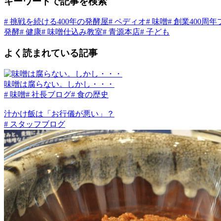
キーワードで記事を検索
# 挑戦を続ける400年の発酵屋
# ペディオ
# 味噌
# 創業400周
発酵
# 健康
# 味噌仕込み教室
# 青源本店
# 子ども
よく読まれている記事
味噌は腐らない。しかし・・・
# 味噌
# 社長ブログ
# 食の歴史
汁かけ飯は「お行儀が悪い」？
# スタッフブログ