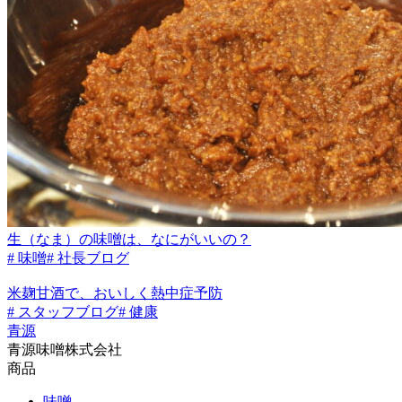
生（なま）の味噌は、なにがいいの？
# 味噌
# 社長ブログ
米麹甘酒で、おいしく熱中症予防
# スタッフブログ
# 健康
青源
青源味噌株式会社
商品
味噌