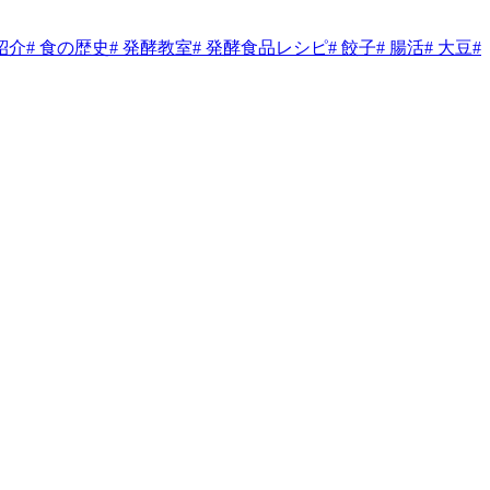
紹介
# 食の歴史
# 発酵教室
# 発酵食品レシピ
# 餃子
# 腸活
# 大豆
#