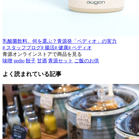
乳酸菌飲料、何を選ぶ？青源発「ペディオ」の実力
# スタッフブログ
# 腸活
# 健康
# ペディオ
青源オンラインストアで商品を見る
味噌
pedio
餃子
甘酒
青源セット
ご飯のお供
よく読まれている記事