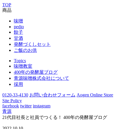
TOP
商品
味噌
pedio
餃子
甘酒
発酵づくしセット
ご飯のお供
Topics
味噌教室
400年の発酵屋ブログ
青源味噌株式会社について
採用
0120-33-4130
お問い合わせフォーム
Aogen Online Store
Site Policy
facebook
twitter
instagram
青源
21代目社長と社員でつくる！ 400年の発酵屋ブログ
2022.10.10