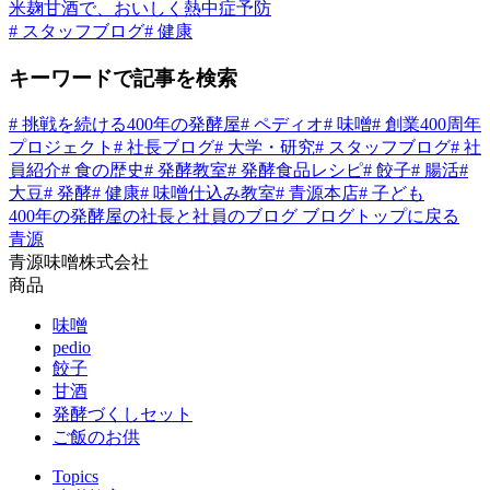
米麹甘酒で、おいしく熱中症予防
# スタッフブログ
# 健康
キーワードで記事を検索
# 挑戦を続ける400年の発酵屋
# ペディオ
# 味噌
# 創業400周年
プロジェクト
# 社長ブログ
# 大学・研究
# スタッフブログ
# 社
員紹介
# 食の歴史
# 発酵教室
# 発酵食品レシピ
# 餃子
# 腸活
#
大豆
# 発酵
# 健康
# 味噌仕込み教室
# 青源本店
# 子ども
400年の発酵屋の社長と社員のブログ
ブログトップに戻る
青源
青源味噌株式会社
商品
味噌
pedio
餃子
甘酒
発酵づくしセット
ご飯のお供
Topics