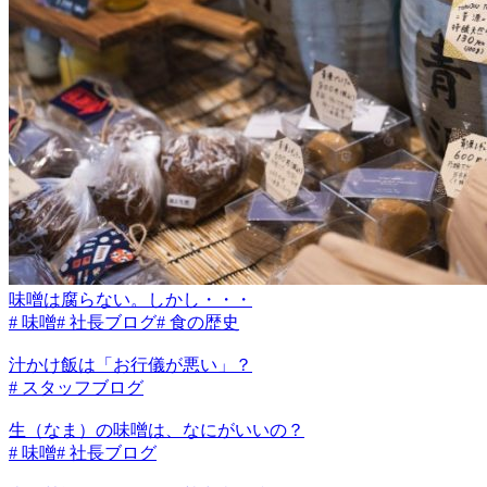
味噌は腐らない。しかし・・・
# 味噌
# 社長ブログ
# 食の歴史
汁かけ飯は「お行儀が悪い」？
# スタッフブログ
生（なま）の味噌は、なにがいいの？
# 味噌
# 社長ブログ