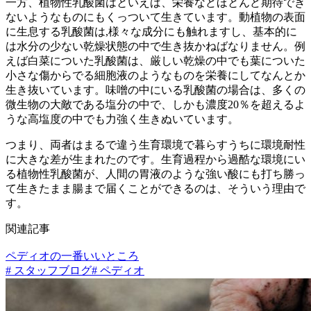
一方、植物性乳酸菌はといえば、栄養などほとんど期待でき
ないようなものにもくっついて生きています。動植物の表面
に生息する乳酸菌は,様々な成分にも触れますし、基本的に
は水分の少ない乾燥状態の中で生き抜かねばなりません。例
えば白菜についた乳酸菌は、厳しい乾燥の中でも葉についた
小さな傷からでる細胞液のようなものを栄養にしてなんとか
生き抜いています。味噌の中にいる乳酸菌の場合は、多くの
微生物の大敵である塩分の中で、しかも濃度20％を超えるよ
うな高塩度の中でも力強く生きぬいています。
つまり、両者はまるで違う生育環境で暮らすうちに環境耐性
に大きな差が生まれたのです。生育過程から過酷な環境にい
る植物性乳酸菌が、人間の胃液のような強い酸にも打ち勝っ
て生きたまま腸まで届くことができるのは、そういう理由で
す。
関連記事
ペディオの一番いいところ
# スタッフブログ
# ペディオ