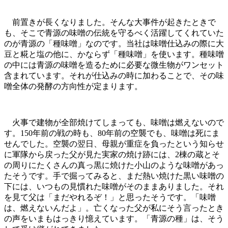
前置きが長くなりました。そんな大事件が起きたときで
も、そこで青源の味噌の伝統を守るべく活躍してくれていた
のが青源の「種味噌」なのです。当社は味噌仕込みの際に大
豆と糀と塩の他に、かならず「種味噌」を使います。種味噌
の中には青源の味噌を造るために必要な微生物がワンセット
含まれています。それが仕込みの時に加わることで、その味
噌全体の発酵の方向性が定まります。
火事で建物が全部焼けてしまっても、味噌は燃えないので
す。150年前の戦の時も、80年前の空襲でも、味噌は死にま
せんでした。空襲の翌日、母親が重症を負ったという知らせ
に軍隊から戻った父が見た実家の焼け跡には、2棟の蔵とそ
の周りにたくさんの真っ黒に焼けた小山のような味噌があっ
たそうです。手で掘ってみると、まだ熱い焼けた黒い味噌の
下には、いつもの見慣れた味噌がそのままありました。それ
を見て父は「まだやれるぞ！」と思ったそうです。「味噌
は、燃えないんだよ」。亡くなった父が私にそう言ったとき
の声をいまもはっきり憶えています。「青源の種」は、そう