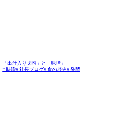
「出汁入り味噌」と「味噌」
# 味噌
# 社長ブログ
# 食の歴史
# 発酵