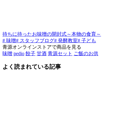
待ちに待ったお味噌の開封式～本物の食育～
# 味噌
# スタッフブログ
# 発酵教室
# 子ども
青源オンラインストアで商品を見る
味噌
pedio
餃子
甘酒
青源セット
ご飯のお供
よく読まれている記事