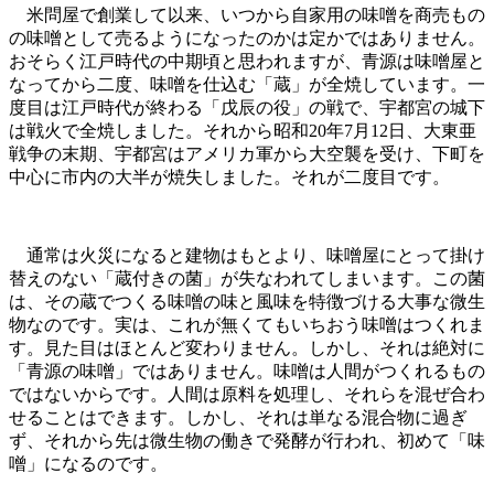
米問屋で創業して以来、いつから自家用の味噌を商売もの
の味噌として売るようになったのかは定かではありません。
おそらく江戸時代の中期頃と思われますが、青源は味噌屋と
なってから二度、味噌を仕込む「蔵」が全焼しています。一
度目は江戸時代が終わる「戊辰の役」の戦で、宇都宮の城下
は戦火で全焼しました。それから昭和20年7月12日、大東亜
戦争の末期、宇都宮はアメリカ軍から大空襲を受け、下町を
中心に市内の大半が焼失しました。それが二度目です。
通常は火災になると建物はもとより、味噌屋にとって掛け
替えのない「蔵付きの菌」が失なわれてしまいます。この菌
は、その蔵でつくる味噌の味と風味を特徴づける大事な微生
物なのです。実は、これが無くてもいちおう味噌はつくれま
す。見た目はほとんど変わりません。しかし、それは絶対に
「青源の味噌」ではありません。味噌は人間がつくれるもの
ではないからです。人間は原料を処理し、それらを混ぜ合わ
せることはできます。しかし、それは単なる混合物に過ぎ
ず、それから先は微生物の働きで発酵が行われ、初めて「味
噌」になるのです。