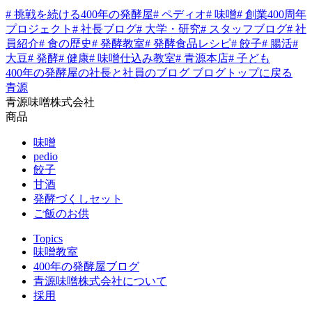
# 挑戦を続ける400年の発酵屋
# ペディオ
# 味噌
# 創業400周年
プロジェクト
# 社長ブログ
# 大学・研究
# スタッフブログ
# 社
員紹介
# 食の歴史
# 発酵教室
# 発酵食品レシピ
# 餃子
# 腸活
#
大豆
# 発酵
# 健康
# 味噌仕込み教室
# 青源本店
# 子ども
400年の発酵屋の社長と社員のブログ
ブログトップに戻る
青源
青源味噌株式会社
商品
味噌
pedio
餃子
甘酒
発酵づくしセット
ご飯のお供
Topics
味噌教室
400年の発酵屋ブログ
青源味噌株式会社について
採用