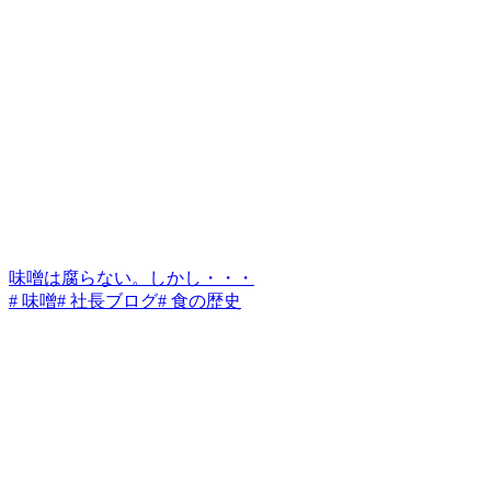
味噌は腐らない。しかし・・・
# 味噌
# 社長ブログ
# 食の歴史