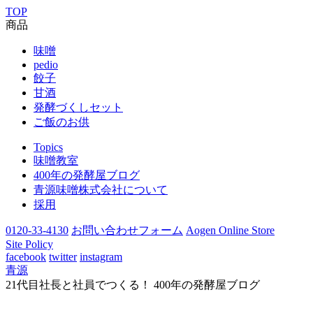
TOP
商品
味噌
pedio
餃子
甘酒
発酵づくしセット
ご飯のお供
Topics
味噌教室
400年の発酵屋ブログ
青源味噌株式会社について
採用
0120-33-4130
お問い合わせフォーム
Aogen Online Store
Site Policy
facebook
twitter
instagram
青源
21代目社長と社員でつくる！ 400年の発酵屋ブログ