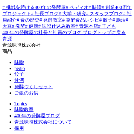
# 挑戦を続ける400年の発酵屋
# ペディオ
# 味噌
# 創業400周年
プロジェクト
# 社長ブログ
# 大学・研究
# スタッフブログ
# 社
員紹介
# 食の歴史
# 発酵教室
# 発酵食品レシピ
# 餃子
# 腸活
#
大豆
# 発酵
# 健康
# 味噌仕込み教室
# 青源本店
# 子ども
400年の発酵屋の社長と社員のブログ
ブログトップに戻る
青源
青源味噌株式会社
商品
味噌
pedio
餃子
甘酒
発酵づくしセット
ご飯のお供
Topics
味噌教室
400年の発酵屋ブログ
青源味噌株式会社について
採用