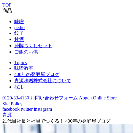
TOP
商品
味噌
pedio
餃子
甘酒
発酵づくしセット
ご飯のお供
Topics
味噌教室
400年の発酵屋ブログ
青源味噌株式会社について
採用
0120-33-4130
お問い合わせフォーム
Aogen Online Store
Site Policy
facebook
twitter
instagram
青源
21代目社長と社員でつくる！ 400年の発酵屋ブログ