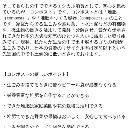
そして暮らしの中でできるエシカル消費として、関心を集め
ているのが「コンポスト」です。コンポストとは「堆肥
（compost）」や「堆肥をつくる容器（composter）」のこと
です。家庭からでる生ごみや落ち葉、下水汚泥などの有機物
を、微生物の働きを活用して発酵・分解させ、昔から伝承さ
れてきた日本の大切な知恵のひとつを大いに活用した取り組
みです。現状、私たちが生活の中で出す燃えるゴミの4割が
生ごみであり、日本の資源のリサイクル率は20％以下という
先進国の中でも圧倒的に低いとされております。
【コンポストの嬉しいポイント】
・生ごみを捨てるときに使うビニール袋が必要なくなる
・栄養豊富な堆肥を自作することができる
・できた堆肥は家庭菜園や花の栽培に活用できる
・堆肥でできた野菜や果物はおいしく、安心して食べられる
・ごみが減るので、ゴミ袋代を節約できる