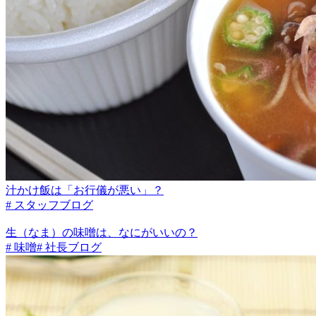
汁かけ飯は「お行儀が悪い」？
# スタッフブログ
生（なま）の味噌は、なにがいいの？
# 味噌
# 社長ブログ