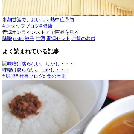
米麹甘酒で、おいしく熱中症予防
# スタッフブログ
# 健康
青源オンラインストアで商品を見る
味噌
pedio
餃子
甘酒
青源セット
ご飯のお供
よく読まれている記事
味噌は腐らない。しかし・・・
# 味噌
# 社長ブログ
# 食の歴史