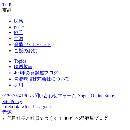
TOP
商品
味噌
pedio
餃子
甘酒
発酵づくしセット
ご飯のお供
Topics
味噌教室
400年の発酵屋ブログ
青源味噌株式会社について
採用
0120-33-4130
お問い合わせフォーム
Aogen Online Store
Site Policy
facebook
twitter
instagram
青源
21代目社長と社員でつくる！ 400年の発酵屋ブログ