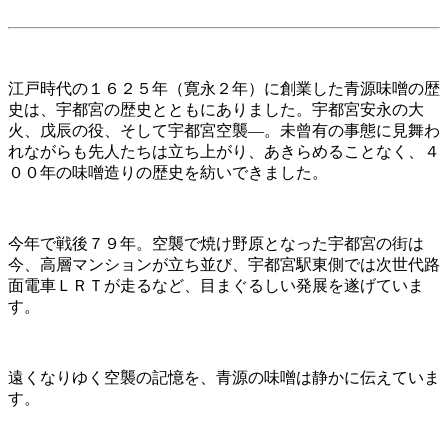
江戸時代の１６２５年（寛永２年）に創業した青源味噌の歴
史は、宇都宮の歴史とともにありました。宇都宮安永の大
火、戊辰の役、そして宇都宮空襲―。未曾有の事態に見舞わ
れながらも先人たちは立ち上がり、あきらめることなく、４
００年の味噌造りの歴史を紡いできました。
今年で戦後７９年。空襲で焼け野原となった宇都宮の街は
今、高層マンションが立ち並び、宇都宮駅東側では次世代路
面電車ＬＲＴが走るなど、目まぐるしい発展を遂げていま
す。
遠くなりゆく空襲の記憶を、青源の味噌は静かに伝えていま
す。