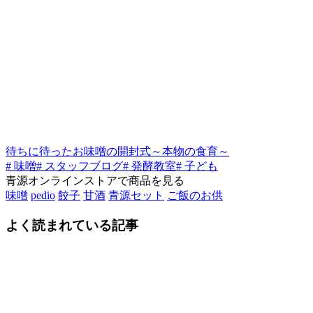
待ちに待ったお味噌の開封式～本物の食育～
# 味噌
# スタッフブログ
# 発酵教室
# 子ども
青源オンラインストアで商品を見る
味噌
pedio
餃子
甘酒
青源セット
ご飯のお供
よく読まれている記事