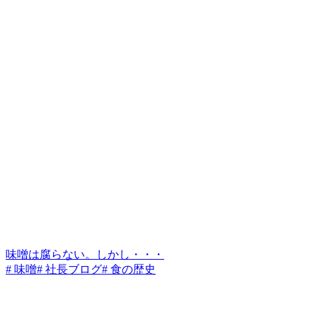
味噌は腐らない。しかし・・・
# 味噌
# 社長ブログ
# 食の歴史