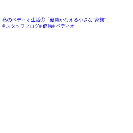
私のペディオ生活①「健康かなえる小さな“家族”」
# スタッフブログ
# 健康
# ペディオ