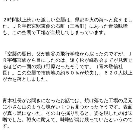
２時間以上続いた激しい空襲は、県都を火の海へと変えまし
た。ＪＲ宇都宮駅東側の石町（三番町）にあった青源味噌
も、この空襲で工場が全焼してしまっています。
「空襲の翌日、父が熊谷の飛行学校から戻ったのですが、Ｊ
Ｒ宇都宮駅から目にしたのは、遠く松が峰教会までが見渡せ
るほどの一面の焼け野原だったそうです」（青木敬信社
長）。この空襲で市街地の約５０％が焼失し、６２０人以上
が命を落としました。
青木社長がお聞きになったお話では、焼け落ちた工場の足元
に小さな山のような塊がいくつも見つかったそうです。表面
が真っ黒になった、その山を掘り削ると、姿を現したのは味
噌でした。戦火に耐えて、味噌が焼け残っていたというので
す。