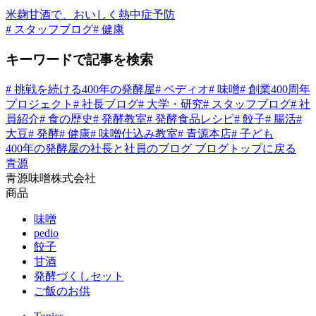
米麹甘酒で、おいしく熱中症予防
# スタッフブログ
# 健康
キーワードで記事を検索
# 挑戦を続ける400年の発酵屋
# ペディオ
# 味噌
# 創業400周年
プロジェクト
# 社長ブログ
# 大学・研究
# スタッフブログ
# 社
員紹介
# 食の歴史
# 発酵教室
# 発酵食品レシピ
# 餃子
# 腸活
#
大豆
# 発酵
# 健康
# 味噌仕込み教室
# 青源本店
# 子ども
400年の発酵屋の社長と社員のブログ
ブログトップに戻る
青源
青源味噌株式会社
商品
味噌
pedio
餃子
甘酒
発酵づくしセット
ご飯のお供