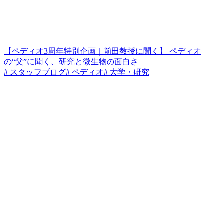
【ペディオ3周年特別企画｜前田教授に聞く】 ペディオ
の“父”に聞く、研究と微生物の面白さ
# スタッフブログ
# ペディオ
# 大学・研究