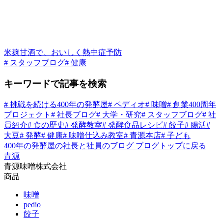
米麹甘酒で、おいしく熱中症予防
# スタッフブログ
# 健康
キーワードで記事を検索
# 挑戦を続ける400年の発酵屋
# ペディオ
# 味噌
# 創業400周年
プロジェクト
# 社長ブログ
# 大学・研究
# スタッフブログ
# 社
員紹介
# 食の歴史
# 発酵教室
# 発酵食品レシピ
# 餃子
# 腸活
#
大豆
# 発酵
# 健康
# 味噌仕込み教室
# 青源本店
# 子ども
400年の発酵屋の社長と社員のブログ
ブログトップに戻る
青源
青源味噌株式会社
商品
味噌
pedio
餃子