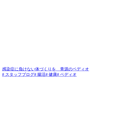
感染症に負けない体づくりを 青源のペディオ
# スタッフブログ
# 腸活
# 健康
# ペディオ