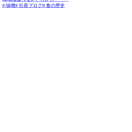
# 味噌
# 社長ブログ
# 食の歴史