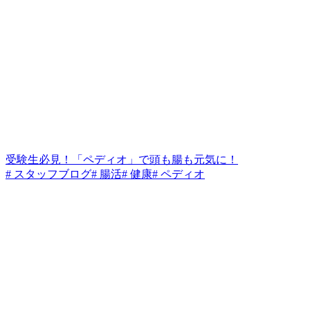
受験生必見！「ペディオ」で頭も腸も元気に！
# スタッフブログ
# 腸活
# 健康
# ペディオ