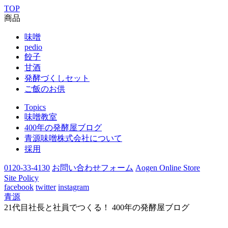
TOP
商品
味噌
pedio
餃子
甘酒
発酵づくしセット
ご飯のお供
Topics
味噌教室
400年の発酵屋ブログ
青源味噌株式会社について
採用
0120-33-4130
お問い合わせフォーム
Aogen Online Store
Site Policy
facebook
twitter
instagram
青源
21代目社長と社員でつくる！ 400年の発酵屋ブログ